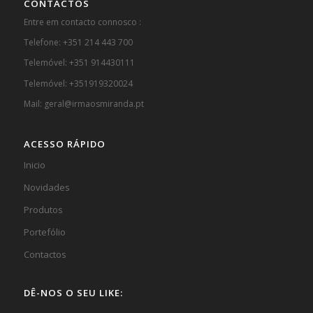
CONTACTOS
Entre em contacto connosco :
Telefone: +351 214 443 700
Telemóvel: +351 914430111
Telemóvel: +351919320024
Mail: geral@irmaosmiranda.pt
ACESSO RÁPIDO
Inicio
Novidades
Produtos
Portefólio
Contactos
DÊ-NOS O SEU LIKE: