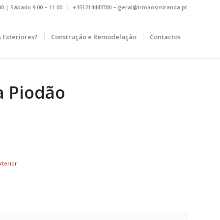
.00 | Sábado 9.00 – 11.00
+351214443700 – geral@irmaosmiranda.pt
 Exteriores?
Construção e Remodelação
Contactos
a Piodão
xterior