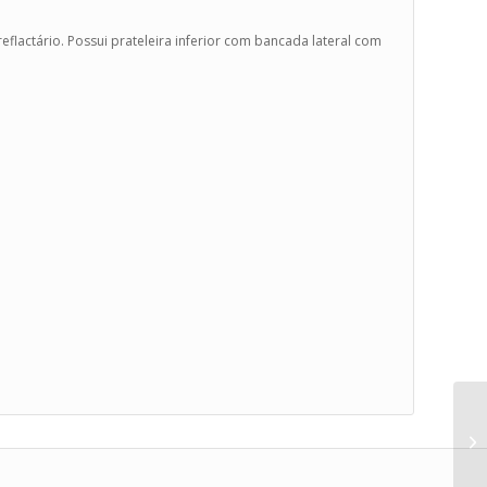
reflactário. Possui prateleira inferior com bancada lateral com
Co
mi