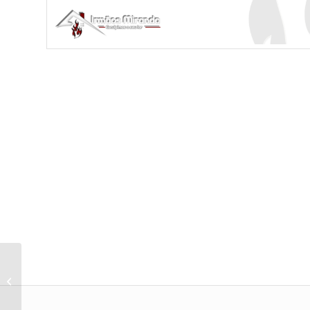
Collippo Churrasqueira Braga com
painel traseiro e lava loiça