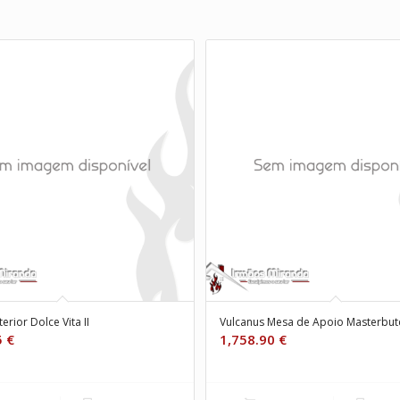
terior Dolce Vita II
Vulcanus Mesa de Apoio Masterbut
5
€
1,758.90
€