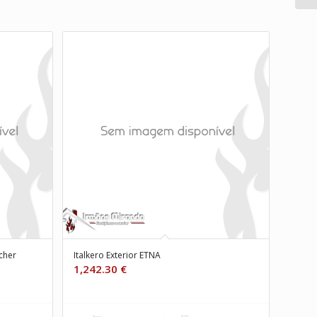
cher
Italkero Exterior ETNA
1,242.30
€