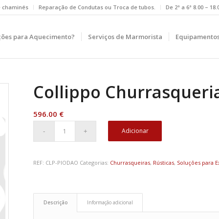
e chaminés
Reparação de Condutas ou Troca de tubos.
De 2ª a 6ª 8.00 – 18
ções para Aquecimento?
Serviços de Marmorista
Equipamentos
Collippo Churrasqueri
596.00
€
Adicionar
REF:
CLP-PIODAO
Categorias:
Churrasqueiras
,
Rústicas
,
Soluções para E
Descrição
Informação adicional