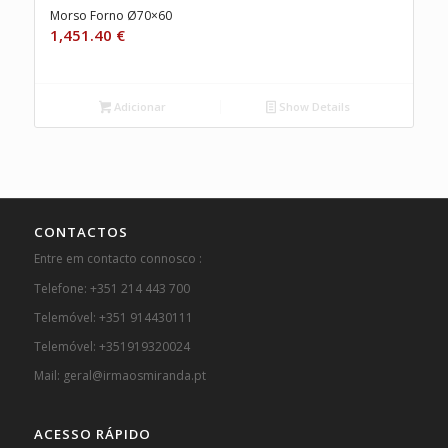
Morso Forno Ø70×60
1,451.40
€
Adicionar
Show Details
CONTACTOS
Entre em contacto connosco :
Telefone: +351 214 443 700
Telemóvel: +351 914430111
Telemóvel: +351919320024
Mail: geral@irmaosmiranda.pt
ACESSO RÁPIDO