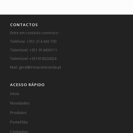
CONTACTOS
Entre em contacto connosco :
Telefone: +351 214 443 700
Telemóvel: +351 914430111
Telemóvel: +351919320024
Mail: geral@irmaosmiranda.pt
ACESSO RÁPIDO
Inicio
Novidades
Produtos
Portefólio
Contactos