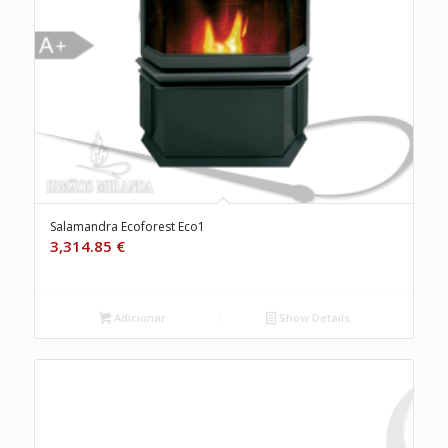
Salamandra Ecoforest Eco1
3,314.85
€
Adicionar
Show Details