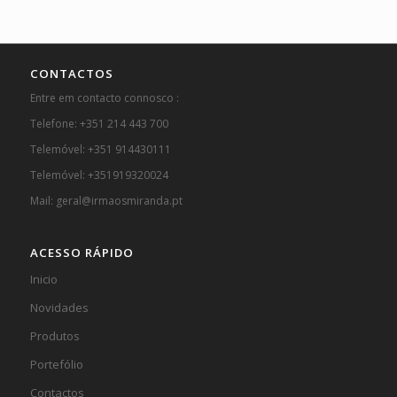
CONTACTOS
Entre em contacto connosco :
Telefone: +351 214 443 700
Telemóvel: +351 914430111
Telemóvel: +351919320024
Mail: geral@irmaosmiranda.pt
ACESSO RÁPIDO
Inicio
Novidades
Produtos
Portefólio
Contactos