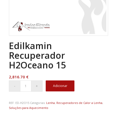
Edilkamin
Recuperador
H2Oceano 15
2,816.70
€
Adicionar
REF:
ED-H2O15
Categorias:
Lenha
,
Recuperadores de Calor a Lenha
,
Soluções para Aquecimento