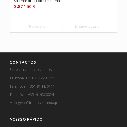
Salamandra Ecoforest Roma
3,874.50
€
Adicionar
Show Details
CONTACTOS
Entre em contacto connosco :
Telefone: +351 214 443 700
Telemóvel: +351 914430111
Telemóvel: +351919320024
Mail: geral@irmaosmiranda.pt
ACESSO RÁPIDO