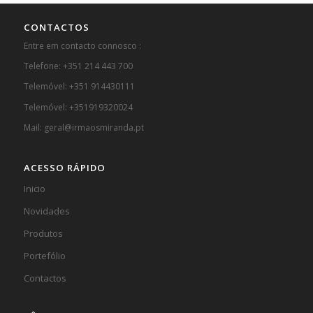
CONTACTOS
Entre em contacto connosco :
Telefone: +351 214 443 700
Telemóvel: +351 914430111
Telemóvel: +351919320024
Mail: geral@irmaosmiranda.pt
ACESSO RÁPIDO
Inicio
Novidades
Produtos
Portefólio
Contactos