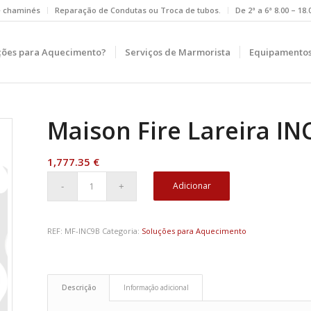
e chaminés
Reparação de Condutas ou Troca de tubos.
De 2ª a 6ª 8.00 – 18
ções para Aquecimento?
Serviços de Marmorista
Equipamentos
Maison Fire Lareira I
1,777.35
€
Adicionar
REF:
MF-INC9B
Categoria:
Soluções para Aquecimento
Descrição
Informação adicional