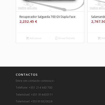
Recuperador Salgueda 700 GV Dupla Face
Salamandra
2,232.45
€
2,767.5
Adicionar
Show Details
Adi
CONTACTOS
Entre em contacto connosco :
Telefone: +351 214 443 700
Telemóvel: +351 914430111
Telemóvel: +351919320024