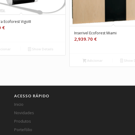
 Ecoforest VigoIII
0
€
Inserivel Ecoforest Miami
2,939.70
€
cionar
Show Details
Adicionar
Show D
ACESSO RÁPIDO
Inicio
Novidades
Produtos
Portefólio