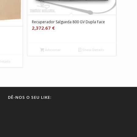
Recuperador Salgueda 800 GV Dupla Face
2,372.67
€
Adicionar
Show Details
etails
DÊ-NOS O SEU LIKE: