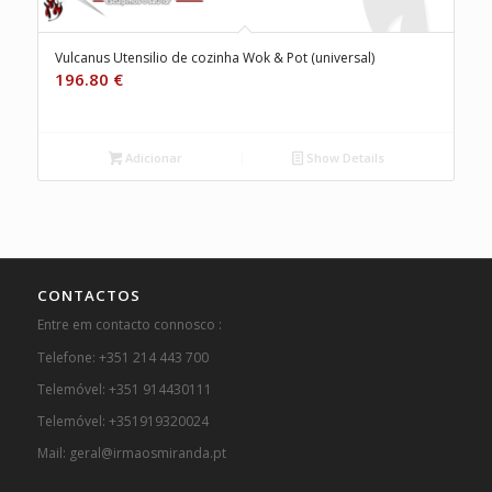
Vulcanus Utensilio de cozinha Wok & Pot (universal)
196.80
€
Adicionar
Show Details
CONTACTOS
Entre em contacto connosco :
Telefone: +351 214 443 700
Telemóvel: +351 914430111
Telemóvel: +351919320024
Mail: geral@irmaosmiranda.pt