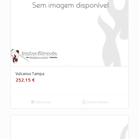
Vulcanus Tampa
252.15
€
Adicionar
Show Details