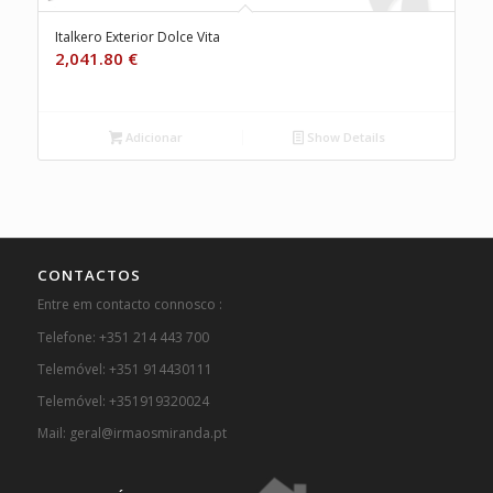
Italkero Exterior Dolce Vita
2,041.80
€
Adicionar
Show Details
CONTACTOS
Entre em contacto connosco :
Telefone: +351 214 443 700
Telemóvel: +351 914430111
Telemóvel: +351919320024
Mail: geral@irmaosmiranda.pt