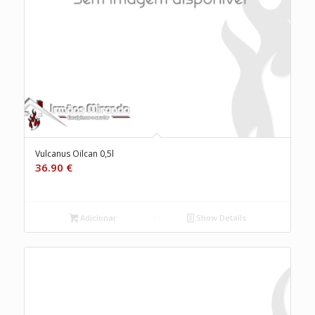
Vulcanus Oilcan 0,5l
36.90
€
Adicionar
Show Details