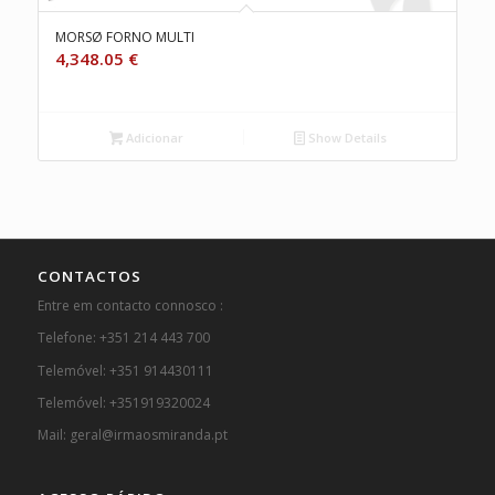
MORSØ FORNO MULTI
4,348.05
€
Adicionar
Show Details
CONTACTOS
Entre em contacto connosco :
Telefone: +351 214 443 700
Telemóvel: +351 914430111
Telemóvel: +351919320024
Mail: geral@irmaosmiranda.pt