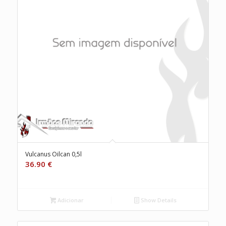
Vulcanus Oilcan 0,5l
36.90
€
Adicionar
Show Details