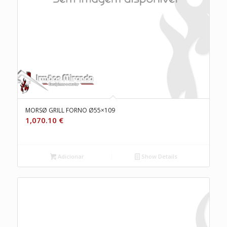
MORSØ GRILL FORNO Ø55×109
1,070.10
€
Adicionar
Show Details