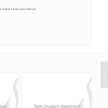
de metal e bancada inferior.
Mo
B