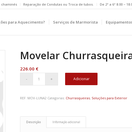
e chaminés
Reparação de Condutas ou Troca de tubos.
De 2ª a 6ª 8.00 – 18
ções para Aquecimento?
Serviços de Marmorista
Equipamentos
Movelar Churrasqueir
226.00
€
Adicionar
REF:
MOV-LUNA2
Categorias:
Churrasqueiras
,
Soluções para Exterior
Descrição
Informação adicional