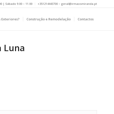
.00 | Sábado 9.00 – 11.00
+351214443700 – geral@irmaosmiranda.pt
 Exteriores?
Construção e Remodelação
Contactos
a Luna