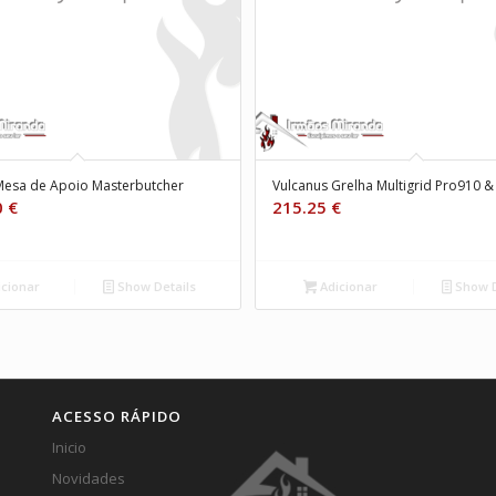
Mesa de Apoio Masterbutcher
Vulcanus Grelha Multigrid Pro910 
0
€
215.25
€
cionar
Show Details
Adicionar
Show D
ACESSO RÁPIDO
Inicio
Novidades