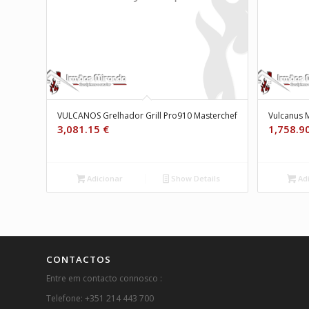
VULCANOS Grelhador Grill Pro910 Masterchef
Vulcanus 
3,081.15
€
1,758.9
Adicionar
Show Details
Adi
CONTACTOS
Entre em contacto connosco :
Telefone: +351 214 443 700