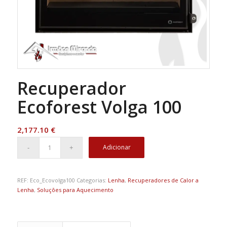
Recuperador
Ecoforest Volga 100
2,177.10
€
Adicionar
REF:
Eco_Ecovolga100
Categorias:
Lenha
,
Recuperadores de Calor a
Lenha
,
Soluções para Aquecimento