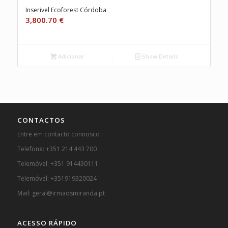
Inserivel Ecoforest Córdoba
3,800.70
€
Adicionar
Show Details
CONTACTOS
Entre em contacto connosco :
Telefone: +351 214 443 700
Telemóvel: +351 914430111
Telemóvel: +351919320024
Mail: geral@irmaosmiranda.pt
ACESSO RÁPIDO