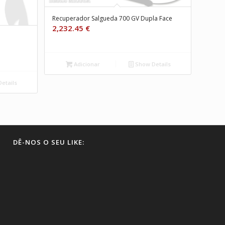
Recuperador Salgueda 700 GV Dupla Face
2,232.45
€
Adicionar
Show Details
etails
DÊ-NOS O SEU LIKE: