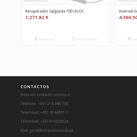
Recuperador Salgueda 700 GV DC
Inserivel 
1,271.82
€
4,366.5
Adicionar
Show Details
Adi
CONTACTOS
Entre em contacto connosco :
Telefone: +351 214 443 700
Telemóvel: +351 914430111
Telemóvel: +351919320024
Mail: geral@irmaosmiranda.pt