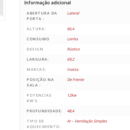
Informação adicional
ABERTURA DA
Lateral
PORTA :
ALTURA:
66,4
CONSUMO
Lenha
DESIGN
Rústico
LARGURA:
69,2
MARCAS:
Invicta
POSIÇÃO NA
De Frente
SALA :
POTENCIAS
12Kw
KW'S
PROFUNDIDADE:
48,4
TIPO DE
Ar – Ventilação Simples
AQUECIMENTO: