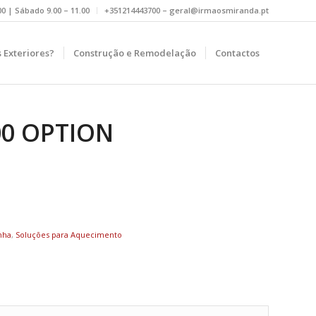
.00 | Sábado 9.00 – 11.00
+351214443700 – geral@irmaosmiranda.pt
 Exteriores?
Construção e Remodelação
Contactos
00 OPTION
nha
,
Soluções para Aquecimento