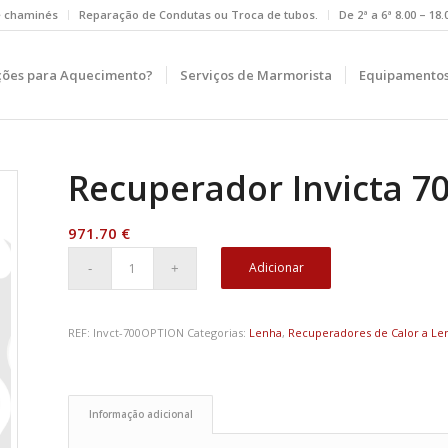
e chaminés
Reparação de Condutas ou Troca de tubos.
De 2ª a 6ª 8.00 – 18
ções para Aquecimento?
Serviços de Marmorista
Equipamentos
Recuperador Invicta 7
971.70
€
Adicionar
REF:
Invct-700OPTION
Categorias:
Lenha
,
Recuperadores de Calor a Le
Informação adicional