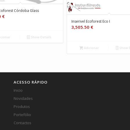
Ecoforest Córdoba Glass
0
€
Inserivel Ecoforest Eco I
3,505.50
€
cionar
Show Details
Adicionar
Show D
ACESSO RÁPIDO
Inicio
Novidades
Produtos
Portefólio
Contactos