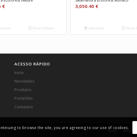
a Ecoforest Nature
Salamandra Ecoforest Mónaco
5
€
3,050.40
€
cionar
Show Details
Adicionar
Show D
ACESSO RÁPIDO
Inicio
Novidades
Produtos
Portefólio
Contactos
ontinuing to browse the site, you are agreeing to our use of cookies.
Inicio
Novidad