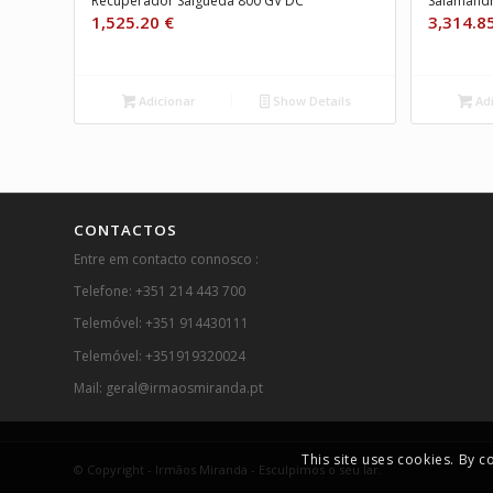
Recuperador Salgueda 800 GV DC
Salamandr
1,525.20
€
3,314.8
Adicionar
Show Details
Adi
CONTACTOS
Entre em contacto connosco :
Telefone: +351 214 443 700
Telemóvel: +351 914430111
Telemóvel: +351919320024
Mail: geral@irmaosmiranda.pt
This site uses cookies. By c
© Copyright - Irmãos Miranda - Esculpimos o seu lar.