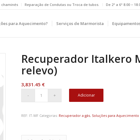
e chaminés
Reparação de Condutas ou Troca de tubos.
De 2ª a 6ª 8.00 – 18
ções para Aquecimento?
Serviços de Marmorista
Equipamentos
Recuperador Italkero 
relevo)
3,831.45
€
Adicionar
REF:
IT-MF
Categorias:
Recuperador a gás
,
Soluções para Aquecimento