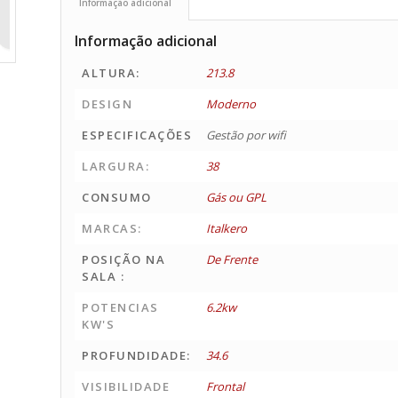
Informação adicional
Informação adicional
ALTURA:
213.8
DESIGN
Moderno
ESPECIFICAÇÕES
Gestão por wifi
LARGURA:
38
CONSUMO
Gás ou GPL
MARCAS:
Italkero
POSIÇÃO NA
De Frente
SALA :
POTENCIAS
6.2kw
KW'S
PROFUNDIDADE:
34.6
VISIBILIDADE
Frontal