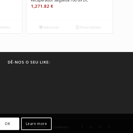
Recuperador Salgueda 700 GV DC
1,271.82
€
etails
Adicionar
Show Details
DÊ-NOS O SEU LIKE:
OK
Learn more
es
Produtos
Portefólio
Contactos