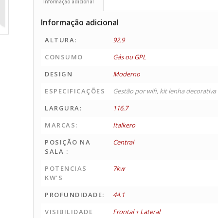
Informação adicional
Informação adicional
ALTURA:
92.9
CONSUMO
Gás ou GPL
DESIGN
Moderno
ESPECIFICAÇÕES
Gestão por wifi, kit lenha decorativ
LARGURA:
116.7
MARCAS:
Italkero
POSIÇÃO NA
Central
SALA :
POTENCIAS
7kw
KW'S
PROFUNDIDADE:
44.1
VISIBILIDADE
Frontal + Lateral