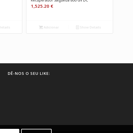
Recuperador Salgueda 800 GV DC
1,525.20
€
etails
Adicionar
Show Details
DÊ-NOS O SEU LIKE: