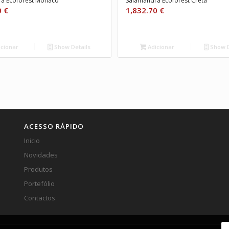
a Ecoforest Mónaco
Salamandra Ecoforest Creta
0
€
1,832.70
€
cionar
Show Details
Adicionar
Show D
ACESSO RÁPIDO
Inicio
Novidades
Produtos
Portefólio
Contactos