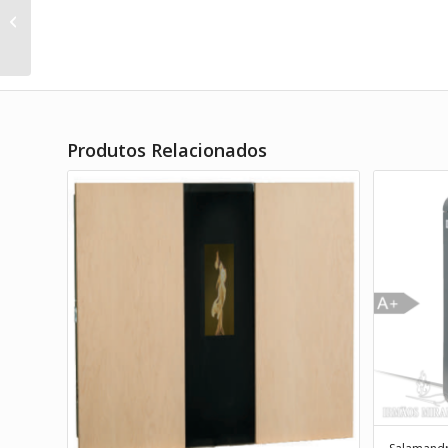
Recuperador Italkero Venezia 90F
Visual
Produtos Relacionados