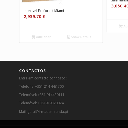
Salamandr
3,050.4
Inserivel Ecoforest Miami
2,939.70
€
Adi
Adicionar
Show Details
CONTACTOS
Entre em contacto connosco :
Telefone: +351 214 443 700
Telemóvel: +351 914430111
Telemóvel: +351919320024
Mail: geral@irmaosmiranda.pt