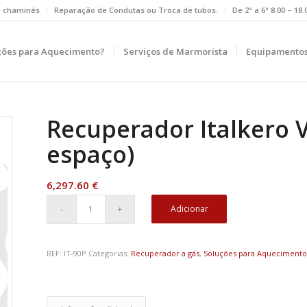
e chaminés
Reparação de Condutas ou Troca de tubos.
De 2ª a 6ª 8.00 – 18
ções para Aquecimento?
Serviços de Marmorista
Equipamentos
Recuperador Italkero V
espaço)
6,297.60
€
Adicionar
REF:
IT-90P
Categorias:
Recuperador a gás
,
Soluções para Aqueciment