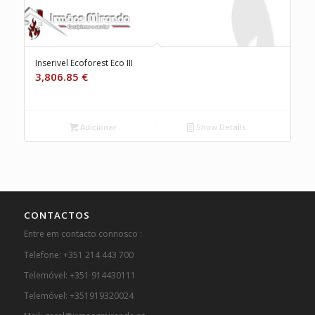
Inserivel Ecoforest Eco III
3,806.85
€
Adicionar
Show Details
CONTACTOS
Entre em contacto connosco :
Telefone: +351 214 443 700
Telemóvel: +351 914430111
Telemóvel: +351919320024