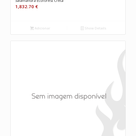
Salamandra Ecoforest Creta
1,832.70
€
Adicionar
Show Details