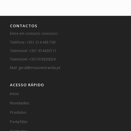
CONTACTOS
Entre em contacto connosco :
Telefone: +351 214 443 700
Telemóvel: +351 914430111
Telemóvel: +351919320024
Mail: geral@irmaosmiranda.pt
ACESSO RÁPIDO
Inicio
Novidades
Produtos
Portefólio
Contactos