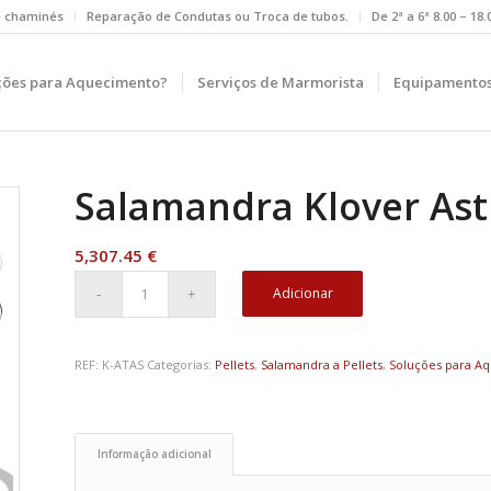
e chaminés
Reparação de Condutas ou Troca de tubos.
De 2ª a 6ª 8.00 – 18
ções para Aquecimento?
Serviços de Marmorista
Equipamentos
Salamandra Klover Ast
5,307.45
€
Adicionar
REF:
K-ATAS
Categorias:
Pellets
,
Salamandra a Pellets
,
Soluções para A
Informação adicional