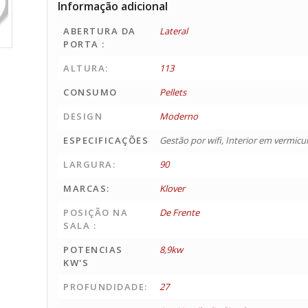
Informação adicional
ABERTURA DA
Lateral
PORTA :
ALTURA:
113
CONSUMO
Pellets
DESIGN
Moderno
ESPECIFICAÇÕES
Gestão por wifi, Interior em vermicul
LARGURA:
90
MARCAS:
Klover
POSIÇÃO NA
De Frente
SALA :
POTENCIAS
8,9kw
KW'S
PROFUNDIDADE:
27