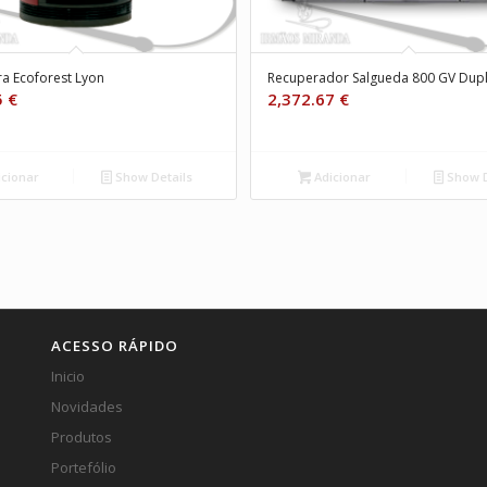
a Ecoforest Lyon
Recuperador Salgueda 800 GV Dupl
5
€
2,372.67
€
cionar
Show Details
Adicionar
Show D
ACESSO RÁPIDO
Inicio
Novidades
Produtos
Portefólio