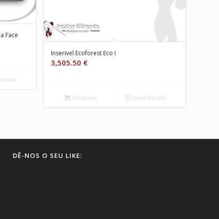
a Face
Inserivel Ecoforest Eco I
3,505.50
€
etails
Adicionar
Show Details
DÊ-NOS O SEU LIKE: