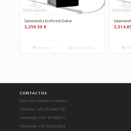
Salamandra Ecoforest Dubai
Salamandr
3,259.50
€
3,314.8
Adicionar
Show Details
Adi
CONTACTOS
Entre em contacto connosco :
Telefone: +351 214 443 700
Telemóvel: +351 914430111
Telemóvel: +351919320024