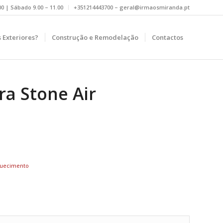
.00 | Sábado 9.00 – 11.00
+351214443700 – geral@irmaosmiranda.pt
 Exteriores?
Construção e Remodelação
Contactos
ra Stone Air
quecimento