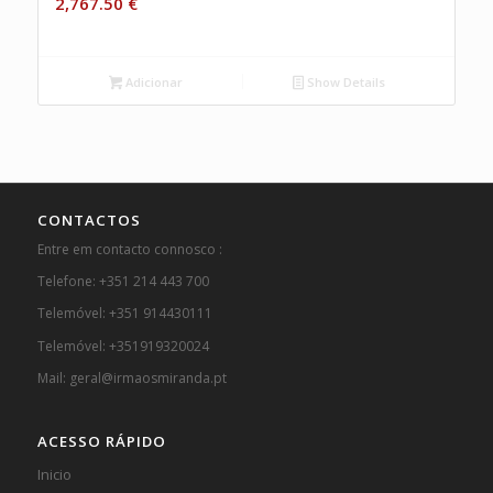
2,767.50
€
Adicionar
Show Details
CONTACTOS
Entre em contacto connosco :
Telefone: +351 214 443 700
Telemóvel: +351 914430111
Telemóvel: +351919320024
Mail: geral@irmaosmiranda.pt
ACESSO RÁPIDO
Inicio