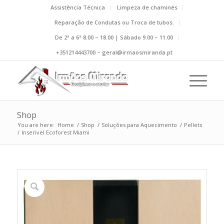
Assistência Técnica
Limpeza de chaminés
Reparação de Condutas ou Troca de tubos.
De 2ª a 6ª 8.00 – 18.00 | Sábado 9.00 – 11.00
+351214443700 – geral@irmaosmiranda.pt
Shop
You are here:
Home
/
Shop
/
Soluções para Aquecimento
/
Pellets
/
Inserivel Ecoforest Miami