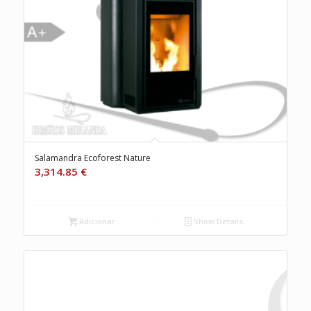
Salamandra Ecoforest Nature
3,314.85
€
Adicionar
Show Details