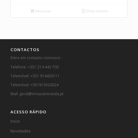
Adicionar
Show Details
CONTACTOS
Entre em contacto connosco :
Telefone: +351 214 443 700
Telemóvel: +351 914430111
Telemóvel: +351919320024
Mail: geral@irmaosmiranda.pt
ACESSO RÁPIDO
Inicio
Novidades