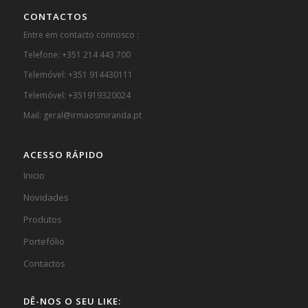
CONTACTOS
Entre em contacto connosco :
Telefone: +351 214 443 700
Telemóvel: +351 914430111
Telemóvel: +351919320024
Mail: geral@irmaosmiranda.pt
ACESSO RÁPIDO
Inicio
Novidades
Produtos
Portefólio
Contactos
DÊ-NOS O SEU LIKE: