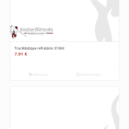
Tria Mástique refratário 310ml
7.91
€
Adicionar
Show Details