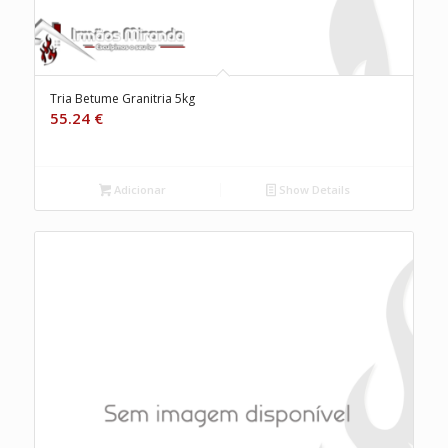
Tria Betume Granitria 5kg
55.24
€
Adicionar
Show Details