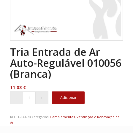
Tria Entrada de Ar
Auto-Regulável 010056
(Branca)
11.03
€
Adicionar
REF:
T-EAARB
Categorias:
Complementos
,
Ventilação e Renovação de
Ar