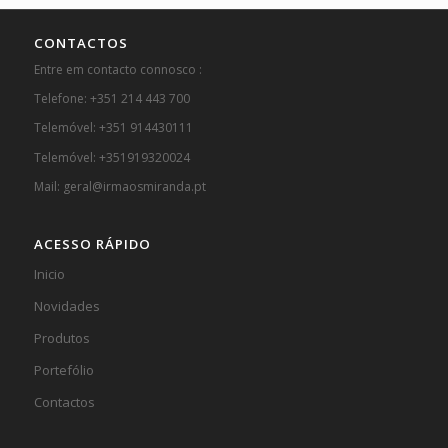
CONTACTOS
Entre em contacto connosco :
Telefone: +351 214 443 700
Telemóvel: +351 914430111
Telemóvel: +351919320024
Mail: geral@irmaosmiranda.pt
ACESSO RÁPIDO
Inicio
Novidades
Produtos
Portefólio
Contactos