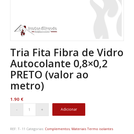
Tria Fita Fibra de Vidro
Autocolante 0,8×0,2
PRETO (valor ao
metro)
1.90
€
Adicionar
REF:
T- 11
Categorias:
Complementos
,
Materiais Termo isolantes