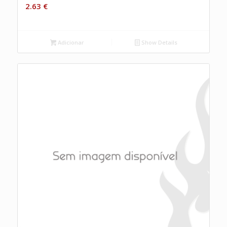
2.63
€
Adicionar
Show Details