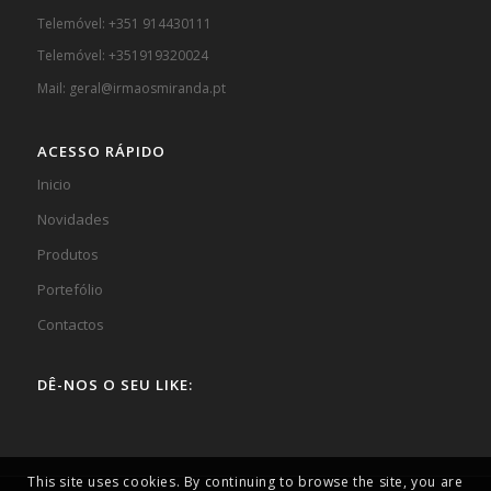
Telemóvel: +351 914430111
Telemóvel: +351919320024
Mail: geral@irmaosmiranda.pt
ACESSO RÁPIDO
Inicio
Novidades
Produtos
Portefólio
Contactos
DÊ-NOS O SEU LIKE:
This site uses cookies. By continuing to browse the site, you are