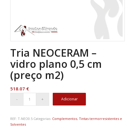
Tria NEOCERAM –
vidro plano 0,5 cm
(preço m2)
518.07
€
Adicionar
REF:
T-NEO0.5
Categorias:
Complementos
,
Tintas termorresistentes e
Solventes