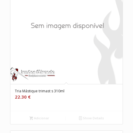
Tria Mástique trimast s 310ml
22.30
€
Adicionar
Show Details