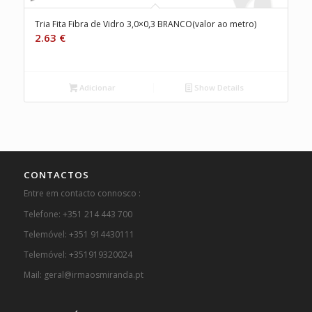
Tria Fita Fibra de Vidro 3,0×0,3 BRANCO(valor ao metro)
2.63
€
Adicionar
Show Details
CONTACTOS
Entre em contacto connosco :
Telefone: +351 214 443 700
Telemóvel: +351 914430111
Telemóvel: +351919320024
Mail: geral@irmaosmiranda.pt