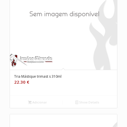
Tria Mástique trimast s 310ml
22.30
€
Adicionar
Show Details