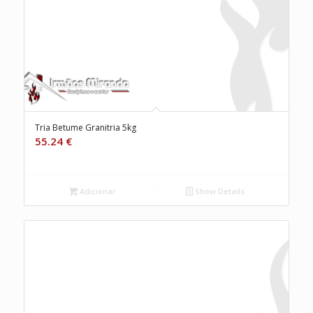
Tria Betume Granitria 5kg
55.24
€
Adicionar
Show Details