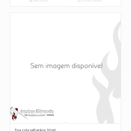
Adicionar
Show Details
Tria cola refratária 20 ml