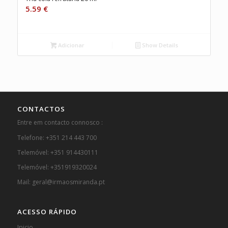
5.59
€
Adicionar
Show Details
CONTACTOS
Entre em contacto connosco :
Telefone: +351 214 443 700
Telemóvel: +351 914430111
Telemóvel: +351919320024
Mail: geral@irmaosmiranda.pt
ACESSO RÁPIDO
Inicio