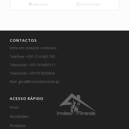
Adicionar
Show Details
CONTACTOS
Entre em contacto connosco :
Telefone: +351 214 443 700
Telemóvel: +351 914430111
Telemóvel: +351919320024
Mail: geral@irmaosmiranda.pt
ACESSO RÁPIDO
Inicio
Novidades
Produtos