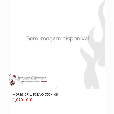
MORSØ GRILL FORNO Ø55×109
1,070.10
€