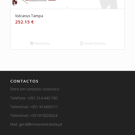
Vulcanus Tampa
252.15
€
Adicionar
Show Details
CONTACTOS
Entre em contacto connosco :
Telefone: +351 214 443 700
Telemóvel: +351 914430111
Telemóvel: +351919320024
Mail: geral@irmaosmiranda.pt