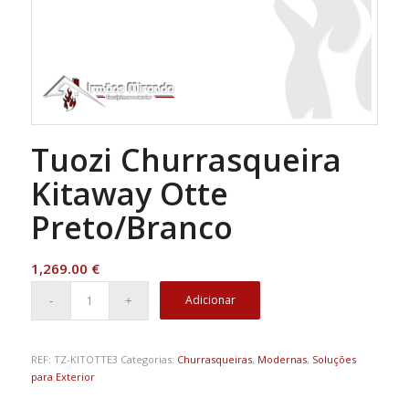
Tuozi Churrasqueira
Kitaway Otte
Preto/Branco
1,269.00
€
Adicionar
REF:
TZ-KITOTTE3
Categorias:
Churrasqueiras
,
Modernas
,
Soluções
para Exterior