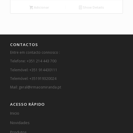
Adicionar
Show Details
CONTACTOS
Entre em contacto connosco :
Telefone: +351 214 443 700
Telemóvel: +351 914430111
Telemóvel: +351919320024
Mail: geral@irmaosmiranda.pt
ACESSO RÁPIDO
Inicio
Novidades
Produtos