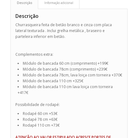
Descrição
Informação adicional
Descrição
Churrasqueira feita de betão branco e cinza com placa
lateral texturada . Inclui grelha metálica , braseiro e
parteleira inferior em betão.
Complementos extra:
Módulo de bancada 60 cm (comprimento) +199€
Módulo de bancada 78cm (comprimento) +239€
Módulo de bancada 78cm, lava loiça com torneira +370€
Módulo de bancada 110 cm +325€
Módulo de bancada 110 cm lava loiça com torneira
+417€
Possibilidade de rodapé:
Rodapé 60 cm +53€
Rodapé 78 cm +63€
Rodapé 110 cm +73€
ATENÇÃO AO VALOR ESTIPULADO ACRESCE PORTES DE