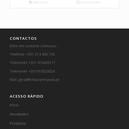
Adicionar
Show Details
CONTACTOS
Entre em contacto connosco :
Telefone: +351 214 443 700
Telemóvel: +351 914430111
Telemóvel: +351919320024
Mail: geral@irmaosmiranda.pt
ACESSO RÁPIDO
Inicio
Novidades
Produtos