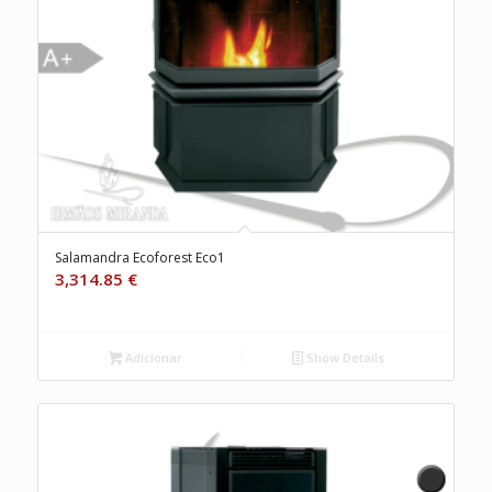
Salamandra Ecoforest Eco1
3,314.85
€
Adicionar
Show Details