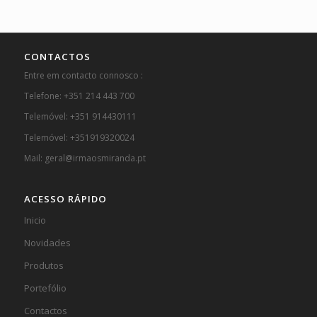
CONTACTOS
Entre em contacto connosco :
Telefone: +351 214 443 700
Telemóvel: +351 914430111
Telemóvel: +351919320024
Mail: geral@irmaosmiranda.pt
ACESSO RÁPIDO
Inicio
Novidades
Produtos
Portefólio
Contactos