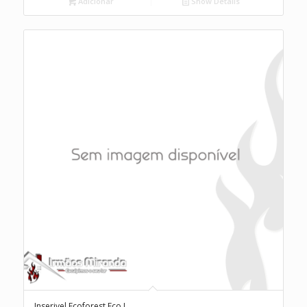
Adicionar
Show Details
Inserivel Ecoforest Eco I