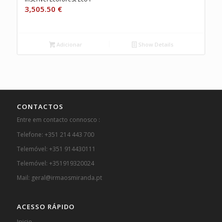
3,505.50
€
Adicionar
Show Details
CONTACTOS
Entre em contacto connosco :
Telefone: +351 214 443 700
Telemóvel: +351 914430111
Telemóvel: +351919320024
Mail: geral@irmaosmiranda.pt
ACESSO RÁPIDO
Inicio