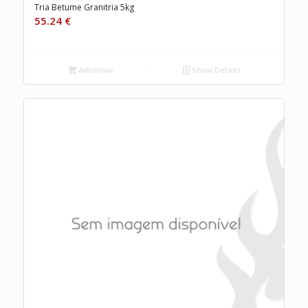
Tria Betume Granitria 5kg
55.24
€
Adicionar
Show Details