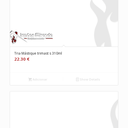
Tria Mástique trimast s 310ml
22.30
€
Adicionar
Show Details