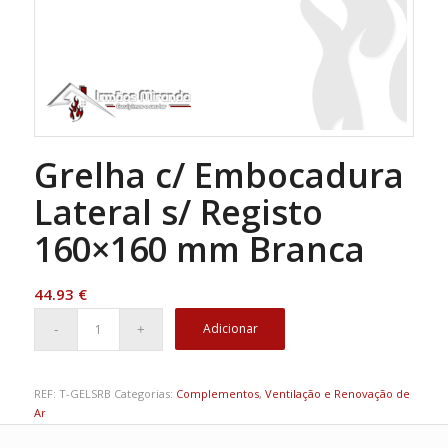
Grelha c/ Embocadura
Lateral s/ Registo
160×160 mm Branca
44.93
€
Adicionar
REF:
T-GELSRB
Categorias:
Complementos
,
Ventilação e Renovação de
Ar