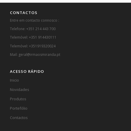
CONTACTOS
Entre em contacto connosco :
Telefone: +351 214 443 700
Telemóvel: +351 914430111
Telemóvel: +351919320024
Mail: geral@irmaosmiranda.pt
ACESSO RÁPIDO
Inicio
Novidades
Produtos
Portefólio
Contactos