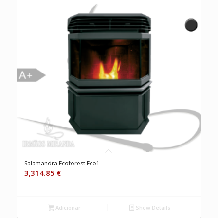
Salamandra Ecoforest Eco1
3,314.85
€
Adicionar
Show Details