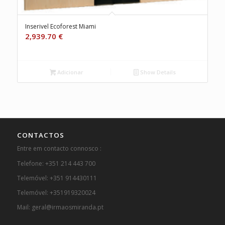
Inserivel Ecoforest Miami
2,939.70
€
Adicionar
Show Details
CONTACTOS
Entre em contacto connosco :
Telefone: +351 214 443 700
Telemóvel: +351 914430111
Telemóvel: +351919320024
Mail: geral@irmaosmiranda.pt