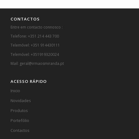
CONTACTOS
Entre em contacto connosco :
Telefone: +351 214 443 700
Telemóvel: +351 914430111
Telemóvel: +351919320024
Mail: geral@irmaosmiranda.pt
ACESSO RÁPIDO
Inicio
Novidades
Produtos
Portefólio
Contactos