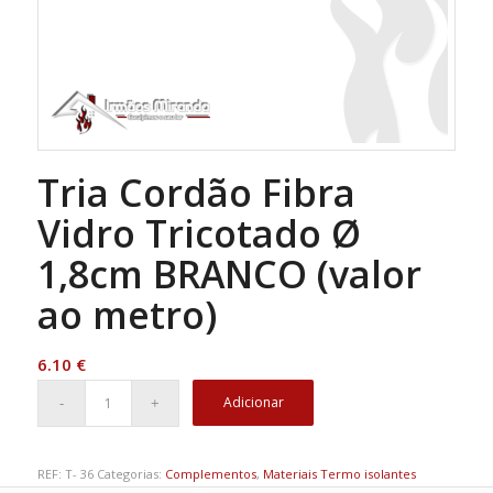
Tria Cordão Fibra
Vidro Tricotado Ø
1,8cm BRANCO (valor
ao metro)
6.10
€
Adicionar
REF:
T- 36
Categorias:
Complementos
,
Materiais Termo isolantes