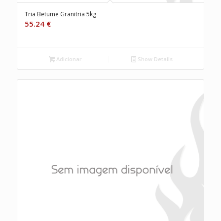
Tria Betume Granitria 5kg
55.24
€
Adicionar
Show Details