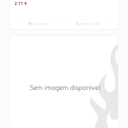
2.71
€
Adicionar
Show Details