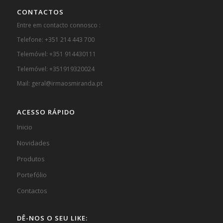
CONTACTOS
Entre em contacto connosco :
Telefone: +351 214 443 700
Telemóvel: +351 914430111
Telemóvel: +351919320024
Mail: geral@irmaosmiranda.pt
ACESSO RÁPIDO
Inicio
Novidades
Produtos
Portefólio
Contactos
DÊ-NOS O SEU LIKE: