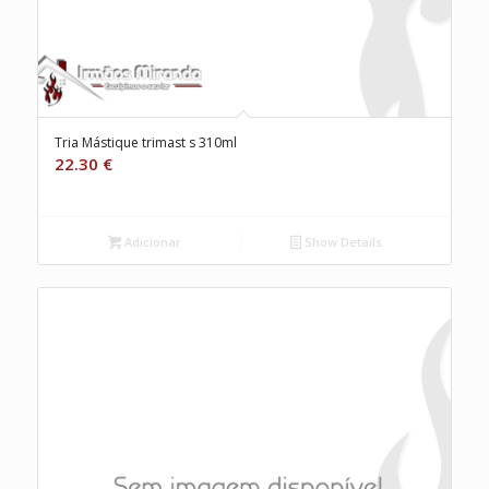
Tria Mástique trimast s 310ml
22.30
€
Adicionar
Show Details