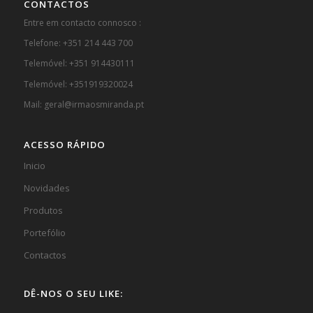
CONTACTOS
Entre em contacto connosco :
Telefone: +351 214 443 700
Telemóvel: +351 914430111
Telemóvel: +351919320024
Mail: geral@irmaosmiranda.pt
ACESSO RÁPIDO
Inicio
Novidades
Produtos
Portefólio
Contactos
DÊ-NOS O SEU LIKE: