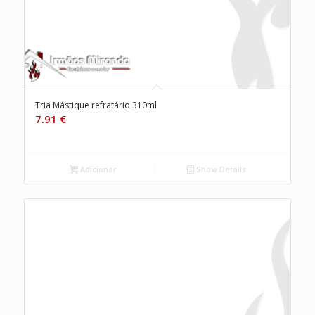
Tria Mástique refratário 310ml
7.91
€
Adicionar
Show Details