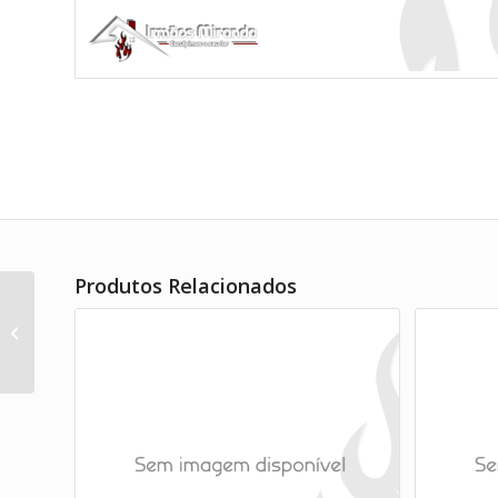
Produtos Relacionados
Tria Grelha + Pré-Aro 300x170mm
Branco