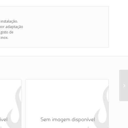
 instalação.
lhor adaptação
egisto de
inox.
Tr
In