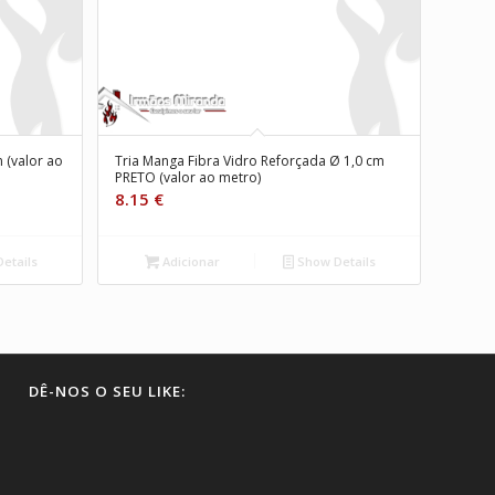
 (valor ao
Tria Manga Fibra Vidro Reforçada Ø 1,0 cm
PRETO (valor ao metro)
8.15
€
etails
Adicionar
Show Details
DÊ-NOS O SEU LIKE: