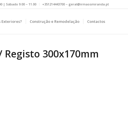
.00 | Sábado 9.00 – 11.00
+351214443700 – geral@irmaosmiranda.pt
 Exteriores?
Construção e Remodelação
Contactos
 c/ Registo 300x170mm
r