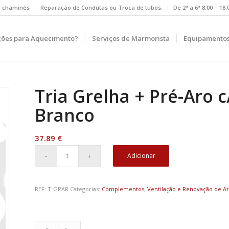
e chaminés
Reparação de Condutas ou Troca de tubos.
De 2ª a 6ª 8.00 – 18
ções para Aquecimento?
Serviços de Marmorista
Equipamentos
Tria Grelha + Pré-Aro
Branco
37.89
€
Adicionar
REF:
T-GPAR
Categorias:
Complementos
,
Ventilação e Renovação de A