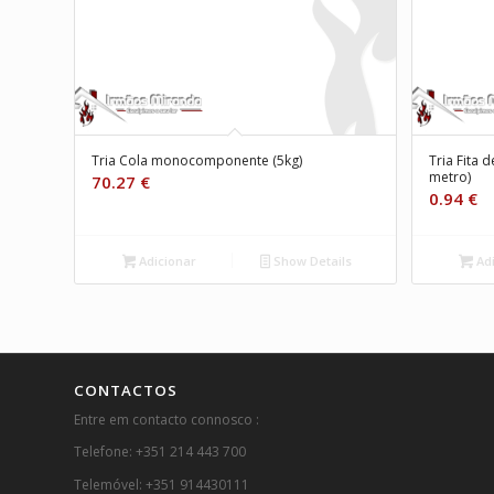
Tria Cola monocomponente (5kg)
Tria Fita 
metro)
70.27
€
0.94
€
Adicionar
Show Details
Adi
CONTACTOS
Entre em contacto connosco :
Telefone: +351 214 443 700
Telemóvel: +351 914430111