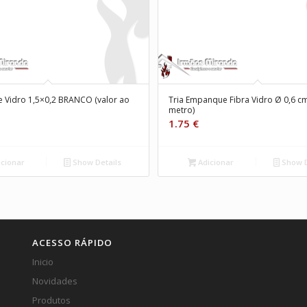
de Vidro 1,5×0,2 BRANCO (valor ao
Tria Empanque Fibra Vidro Ø 0,6 cm
metro)
1.75
€
cionar
Show Details
Adicionar
Show D
ACESSO RÁPIDO
Inicio
Novidades
Produtos