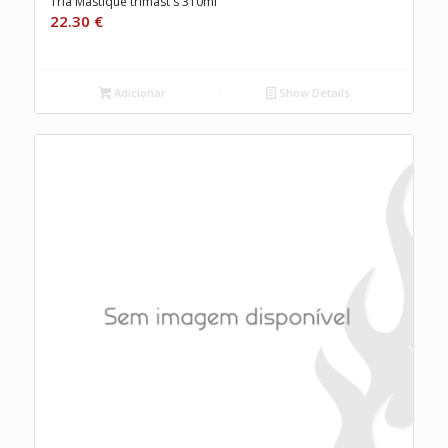
Tria Mástique trimast s 310ml
22.30
€
Adicionar
Show Details