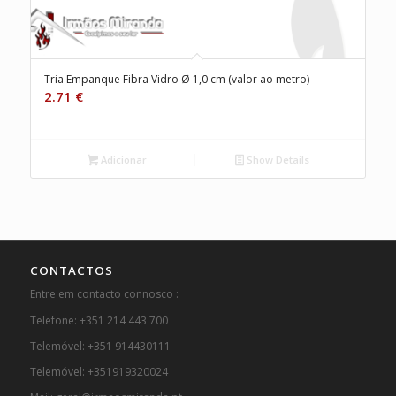
Tria Empanque Fibra Vidro Ø 1,0 cm (valor ao metro)
2.71
€
Adicionar
Show Details
CONTACTOS
Entre em contacto connosco :
Telefone: +351 214 443 700
Telemóvel: +351 914430111
Telemóvel: +351919320024