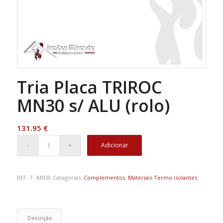
Tria Placa TRIROC
MN30 s/ ALU (rolo)
131.95
€
Adicionar
REF:
T- MN30
Categorias:
Complementos
,
Materiais Termo isolantes
Descrição