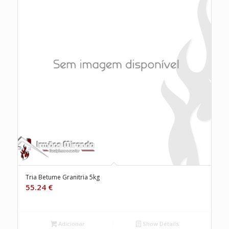
Tria Betume Granitria 5kg
55.24
€
Adicionar
Show Details