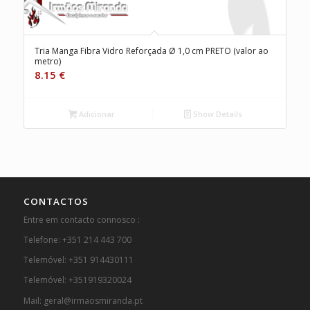
Tria Manga Fibra Vidro Reforçada Ø 1,0 cm PRETO (valor ao
metro)
8.15
€
Adicionar
Show Details
CONTACTOS
Entre em contacto connosco :
Telefone: +351 214 443 700
Telemóvel: +351 914430111
Telemóvel: +351919320024
Mail: geral@irmaosmiranda.pt