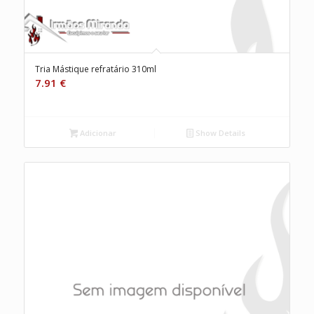
Tria Mástique refratário 310ml
7.91
€
Adicionar
Show Details