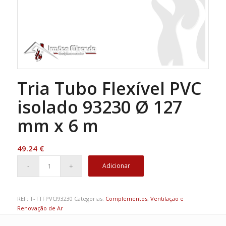
Tria Tubo Flexível PVC
isolado 93230 Ø 127
mm x 6 m
49.24
€
Adicionar
REF:
T-TTFPVCI93230
Categorias:
Complementos
,
Ventilação e
Renovação de Ar