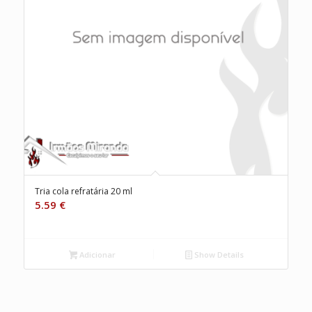
Tria cola refratária 20 ml
5.59
€
Adicionar
Show Details