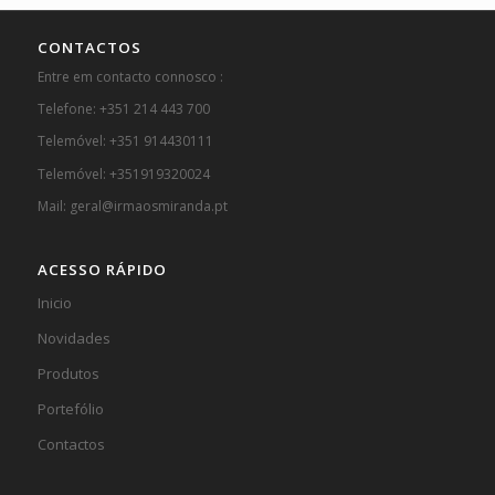
CONTACTOS
Entre em contacto connosco :
Telefone: +351 214 443 700
Telemóvel: +351 914430111
Telemóvel: +351919320024
Mail: geral@irmaosmiranda.pt
ACESSO RÁPIDO
Inicio
Novidades
Produtos
Portefólio
Contactos